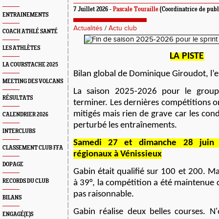
7 Juillet 2026 -
Pascale Touraille
(Coordinatrice de publ
ENTRAINEMENTS
Actualités
/
Actu club
COACH ATHLÉ SANTÉ
LES ATHLÈTES
L
A PISTE
LA COURSTACHE 2025
B
ilan global de Dominique Giroudot, l’e
MEETING DES VOLCANS
La saison 2025-2026 pour le group
RÉSULTATS
terminer. Les dernières compétitions o
mitigés mais rien de grave car les cond
CALENDRIER 2026
perturbé les entra
î
nements.
INTERCLUBS
S
amedi 27 et dimanche 28 juin 
CLASSEMENT CLUB FFA
régionaux à
Vénissieux
DOPAGE
Gabin était qualifié sur 100 et 200. 
RECORDS DU CLUB
à 39°, la compétition a été maintenu
e
c
pas raisonnable.
BILANS
Gabin réalise deux belles courses. N'
ENGAGÉ(E)S