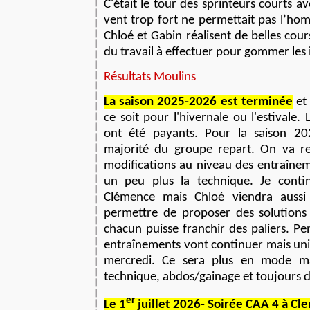
C'était le tour des sprinteurs courts a
vent trop fort ne permettait pas l’ho
Chloé et Gabin réalisent de belles cour
du travail
à
effectuer pour gommer les 
Résultats Moulins
La saison 2025-2026 est terminée
et 
ce soit pour l'hivernale ou l'estivale. L
ont été payants. Pour la saison 2
majorité du groupe repart. On va re
modifications au niveau des entra
î
neme
un peu plus la technique. Je contin
Clémence mais Chloé viendra aussi
permettre de proposer des solution
chacun puisse franchir des paliers. Pe
entra
î
nements vont continuer mais uni
mercredi. Ce sera plus en mode ma
technique, abdos/gainage et toujours 
er
Le 1
juillet 2026- Soirée CAA 4 à Cl