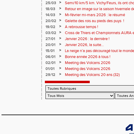
>
25/03
Semi/10 km/5 km. Vichy/Feurs, ils ont choi
>
18/03
Retour en image sur la saison hivernale d
>
14/03
Mi-février mi-mars 2026 : le résumé
>
20/02
Galette des rois au pieds des puys !
>
19/02
A rebrousse temps !
>
03/02
Cross de Thiers et Championnats AURA e
>
27/01
Janvier 2026 : la dernière !
>
20/01
Janvier 2026, la suite...
>
15/01
La neige n’a pas découragé tout le monde
>
06/01
Bonne année 2026 à tous !
>
02/01
Meeting des Volcans 2026
>
01/01
Meeting des Volcans 2026
>
29/12
Meeting des Volcans 20 ans (32)