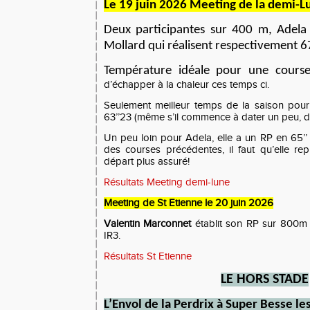
Le 19 juin 2026 Meeting de la demi-Lu
Deux participantes sur 400 m, Adela
Mollard qui réalisent respectivement 67
Température idéale pour une cours
d’échapper à la chaleur ces temps ci.
Seulement meilleur temps de la saison pou
63’’23 (même s’il commence à dater un peu, dit
Un peu loin pour Adela, elle a un RP en 65’’
des courses précédentes, il faut qu’elle r
départ plus assuré!
Résultats Meeting demi-lune
Meeting de St Etienne le 20 juin 2026
Valentin Marconnet
établit son RP sur 800m e
IR3.
Résultats St Etienne
LE
HORS STADE
L’
E
nvol de la
P
erdrix à Super Besse
le