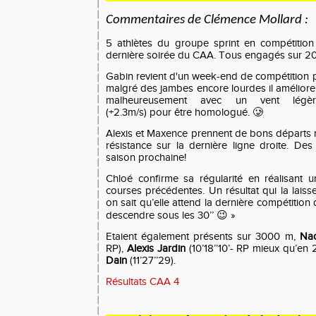
Commentaires de Clémence Mollard :
5 athlètes du groupe sprint en compétition 
dernière soirée du CAA. Tous engagés sur 
Gabin revient d'un week-end de compétition p
malgré des jambes encore lourdes il améliore
malheureusement avec un vent légèr
(+2.3m/s) pour être homologué. 🥲
Alexis et Maxence prennent de bons départs
résistance sur la dernière ligne droite. Des
saison prochaine!
Chloé confirme sa régularité en réalisant
courses précédentes. Un résultat qui la laiss
on sait qu’elle attend la dernière compétitio
descendre sous les 30’’ 😉 »
Etaient également présents sur 3000 m,
Nao
RP),
Alexis Jardin
(10’18’’10’- RP mieux qu’en
Dain
(11’27’’29).
Résultats CAA 4