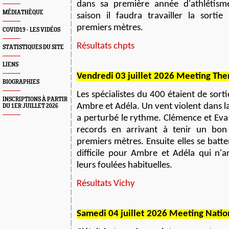
dans sa première année d'athlétism
MÉDIATHÈQUE
saison il faudra travailler la sortie
premiers mètres.
COVID19 - LES VIDÉOS
Résultats chpts
STATISTIQUES DU SITE
LIENS
V
endredi 03 juillet 2026
M
eeting
The
BIOGRAPHIES
Les spécialistes du 400 étaient de sort
INSCRIPTIONS À PARTIR
Ambre et Adéla. Un vent violent dans la
DU 1ER JUILLET 2026
a perturbé le rythme. Clémence et Ev
records en arrivant à tenir un bo
premiers mètres. Ensuite elles se batte
difficile pour Ambre et Adéla qui n'a
leurs foulées habituelles.
Résultats Vichy
S
amedi 04 juillet 2026
M
eeting
Natio