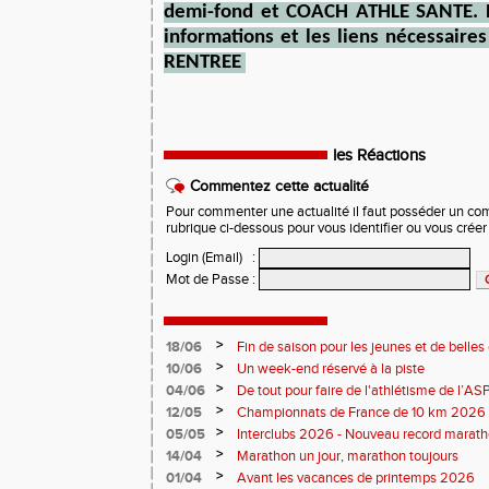
demi-fond et COACH ATHLE SANTE. R
informations et les liens nécessaire
RENTREE
les Réactions
Commentez cette actualité
Pour commenter une actualité il faut posséder un compt
rubrique ci-dessous pour vous identifier ou vous crée
Login (Email)
:
Mot de Passe
:
>
18/06
Fin de saison pour les jeunes et de belles
>
10/06
Un week-end réservé à la piste
>
04/06
De tout pour faire de l'athlétisme de l’A
monde souriant
>
12/05
Championnats de France de 10 km 2026 
Soirées piste
>
05/05
Interclubs 2026 - Nouveau record marat
résultats
>
14/04
Marathon un jour, marathon toujours
>
01/04
Avant les vacances de printemps 2026