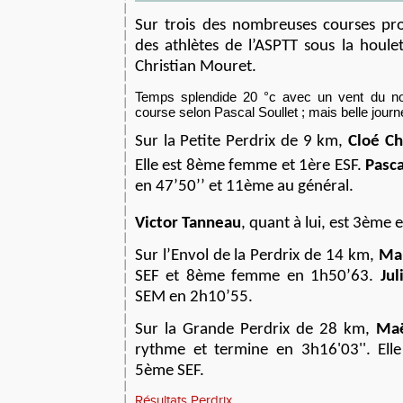
Sur trois des nombreuses courses pr
des athlètes de l’ASPTT sous la houle
Christian Mouret.
Temps splendide 20 °c avec un vent du nor
course selon Pascal Soullet ; mais belle journ
Sur la Petite Perdrix de 9 km,
Cloé C
Elle est 8ème femme et 1ère ESF.
Pasca
en 47’50’’ et 11ème au général.
Victor Tanneau
, quant à lui, est 3ème e
Sur l’Envol de la Perdrix de 14 km,
Mar
SEF et 8ème femme en 1h50’63.
Jul
SEM en 2h10’55.
Sur la Grande Perdrix de 28 km,
Maë
rythme et termine en 3h16'03''. El
5ème SEF.
Résultats Perdrix