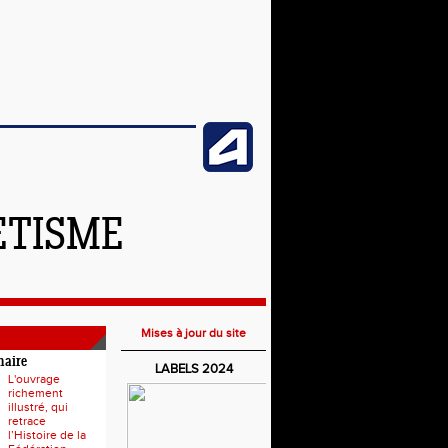
ETISME
Mises à jour du site
naire
LABELS 2024
L'ouvrage
richement
illustré, qui
retrace
l’Histoire de la