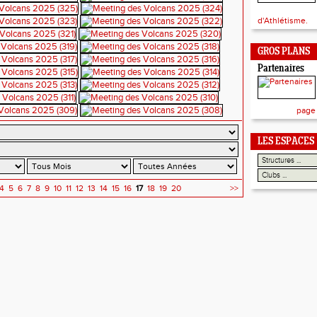
d'Athlétisme.
GROS PLANS
Partenaires
page
LES ESPACES
4
5
6
7
8
9
10
11
12
13
14
15
16
17
18
19
20
>>