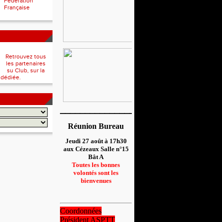
Fédération
Française
Retrouvez tous
les partenaires
su Club, sur la
 dédiée.
__________________
Réunion Bureau
Jeudi 27 août à 17h30
aux Cézeaux Salle n°15
Bât A
Toutes les bonnes
volontés sont les
bienvenues
Coordonnées
Président ASPTT