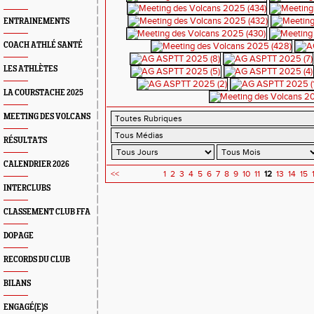
ENTRAINEMENTS
COACH ATHLÉ SANTÉ
LES ATHLÈTES
LA COURSTACHE 2025
MEETING DES VOLCANS
RÉSULTATS
CALENDRIER 2026
<<
1
2
3
4
5
6
7
8
9
10
11
12
13
14
15
INTERCLUBS
CLASSEMENT CLUB FFA
DOPAGE
RECORDS DU CLUB
BILANS
ENGAGÉ(E)S