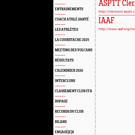
ASPTT Clerm
ENTRAINEMENTS
http://clermont.asptt.
IAAF
COACH ATHLÉ SANTÉ
http://www.iaaf.org/in
LES ATHLÈTES
LA COURSTACHE 2025
MEETING DES VOLCANS
RÉSULTATS
CALENDRIER 2026
INTERCLUBS
CLASSEMENT CLUB FFA
DOPAGE
RECORDS DU CLUB
BILANS
ENGAGÉ(E)S