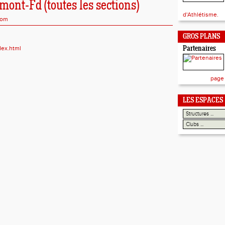
ont-Fd (toutes les sections)
d'Athlétisme.
com
GROS PLANS
dex.html
Partenaires
page
LES ESPACES