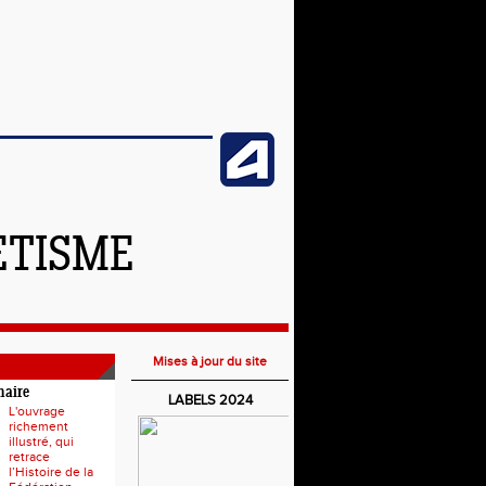
ETISME
Mises à jour du site
naire
LABELS 2024
L'ouvrage
richement
illustré, qui
retrace
l’Histoire de la