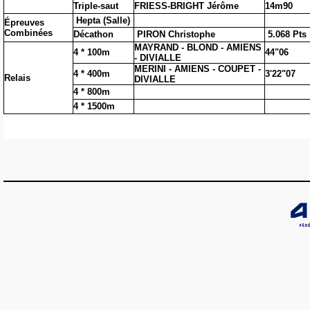
Triple-saut
FRIESS-BRIGHT Jérôme
14m90
Hepta (Salle)
Épreuves
Combinées
Décathon
PIRON Christophe
5.068 Pts
MAYRAND - BLOND - AMIENS
4 * 100m
44"06
- DIVIALLE
MERINI - AMIENS - COUPET -
4 * 400m
3'22"07
Relais
DIVIALLE
4 * 800m
4 * 1500m