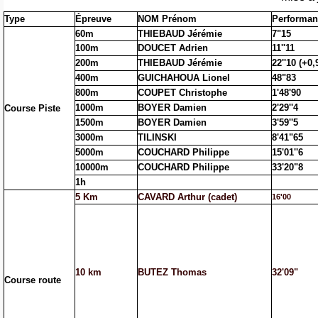
Type
Épreuve
NOM Prénom
Performan
60m
THIEBAUD Jérémie
7"15
100m
DOUCET Adrien
11''11
200m
THIEBAUD Jérémie
22''10 (+0
400m
GUICHAHOUA Lionel
48"83
800m
COUPET Christophe
1'48'90
1000m
BOYER Damien
2'29''4
Course Piste
1500m
BOYER Damien
3'59''5
3000m
TILINSKI
8'41"65
5000m
COUCHARD Philippe
15'01''6
10000m
COUCHARD Philippe
33'20"8
1h
5 Km
CAVARD Arthur (cadet)
16'00
10 km
BUTEZ Thomas
32'09"
Course route