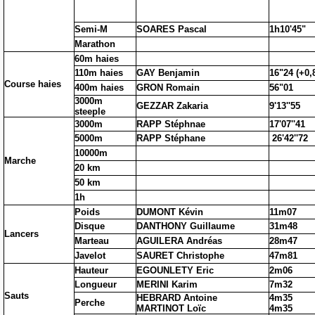
Semi-M
SOARES Pascal
1h10'45"
Marathon
60m haies
110m haies
GAY Benjamin
16"24 (+0,
Course haies
400m haies
GRON Romain
56"01
3000m
GEZZAR Zakaria
9'13''55
steeple
3000m
RAPP Stéphnae
17'07''41
5000m
RAPP Stéphane
26'42''72
10000m
Marche
20 km
50 km
1h
Poids
DUMONT Kévin
11m07
Disque
DANTHONY Guillaume
31m48
Lancers
Marteau
AGUILERA Andréas
28m47
Javelot
SAURET Christophe
47m81
Hauteur
EGOUNLETY Eric
2m06
Longueur
MERINI Karim
7m32
Sauts
HEBRARD Antoine
4m35
Perche
MARTINOT Loïc
4m35