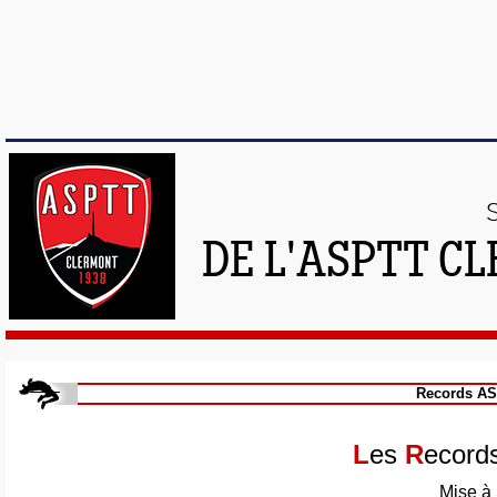
DE L'ASPTT C
Records AS
L
es
R
ecord
Mise à 