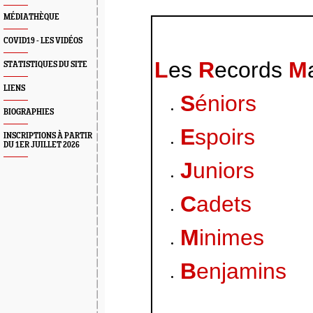
MÉDIATHÈQUE
COVID19 - LES VIDÉOS
L
es
R
ecords
M
STATISTIQUES DU SITE
LIENS
S
éniors
BIOGRAPHIES
E
spoirs
INSCRIPTIONS À PARTIR
DU 1ER JUILLET 2026
J
uniors
C
adets
M
inimes
B
enjamins