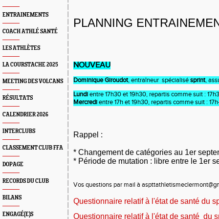
ENTRAINEMENTS
PLANNING ENTRAINEMEN
COACH ATHLÉ SANTÉ
LES ATHLÈTES
NOUVEAU
LA COURSTACHE 2025
Dominique Giroudot
, entraîneur spécialisé
sprint
, as
MEETING DES VOLCANS
Lundi
entre 17h30 et 19h30, repartis comme suit : 17
RÉSULTATS
Mercredi
entre 17h et 19h30, repartis comme suit : 1
CALENDRIER 2026
INTERCLUBS
Rappel :
CLASSEMENT CLUB FFA
* Changement de catégories au 1er sept
* Période de mutation : libre entre le 1er
DOPAGE
RECORDS DU CLUB
Vos questions par mail à aspttathletismeclermont@gm
BILANS
Questionnaire relatif à l'état de santé du s
ENGAGÉ(E)S
Questionnaire relatif à l'état de santé du 