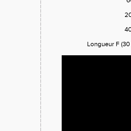
6
2
4
Longueur F (30 