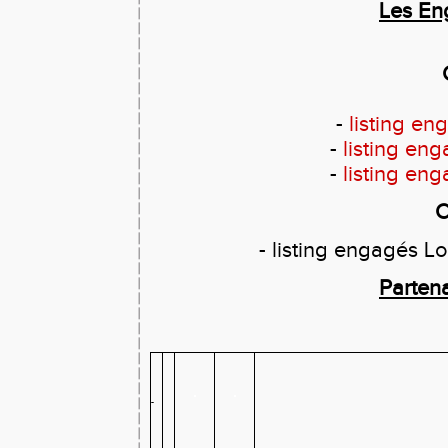
Les E
-
listing 
-
listing e
-
listing e
C
-
listing engagés 
Parten
-