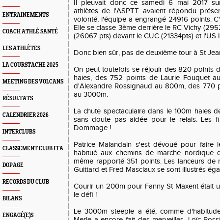
Il pleuvait donc ce samedi 6 mai 2017 su
athlètes de l'ASPTT avaient répondu prése
ENTRAINEMENTS
volonté, l'équipe a engrangé 24916 points. C'
Elle se classe 3ème derrière le RC Vichy (295
COACH ATHLÉ SANTÉ
(26067 pts) devant le CUC (21334pts) et l'US I
LES ATHLÈTES
Donc bien sûr, pas de deuxième tour à St Jea
LA COURSTACHE 2025
On peut toutefois se réjouir des 820 point
haies, des 752 points de Laurie Fouquet a
MEETING DES VOLCANS
d'Alexandre Rossignaud au 800m, des 770 p
au 3000m.
RÉSULTATS
La chute spectaculaire dans le 100m haies 
CALENDRIER 2026
sans doute pas aidée pour le relais. Les fil
Dommage !
INTERCLUBS
Patrice Malandain s'est dévoué pour faire
CLASSEMENT CLUB FFA
habitué aux chemins de marche nordique qu'
même rapporté 351 points. Les lanceurs de m
DOPAGE
Guittard et Fred Masclaux se sont illustrés ég
RECORDS DU CLUB
Courir un 200m pour Fanny St Maxent était un
le défi !
BILANS
Le 3000m steeple a été, comme d'habitude
ENGAGÉ(E)S
Merle a encore fait des merveilles. Loïc Ros