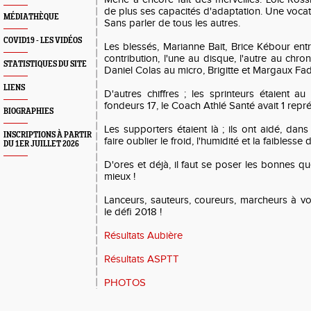
de plus ses capacités d'adaptation. Une vocatio
MÉDIATHÈQUE
Sans parler de tous les autres.
COVID19 - LES VIDÉOS
Les blessés, Marianne Bait, Brice Kébour ent
contribution, l'une au disque, l'autre au c
STATISTIQUES DU SITE
Daniel Colas au micro, Brigitte et Margaux F
LIENS
D'autres chiffres ; les sprinteurs étaient a
fondeurs 17, le Coach Athlé Santé avait 1 repr
BIOGRAPHIES
Les supporters étaient là ; ils ont aidé, dan
INSCRIPTIONS À PARTIR
faire oublier le froid, l'humidité et la faiblesse
DU 1ER JUILLET 2026
D'ores et déjà, il faut se poser les bonnes qu
mieux !
Lanceurs, sauteurs, coureurs, marcheurs à vo
le défi 2018 !
Résultats Aubière
Résultats ASPTT
PHOTOS