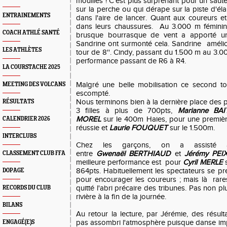
mouillés ! C'est plus surprenant pour un saute
sur la perche ou qui dérape sur la piste d'él
ENTRAINEMENTS
dans l'aire de lancer. Quant aux coureurs et
dans leurs chaussures. Au 3.000 m féminin 
COACH ATHLÉ SANTÉ
brusque bourrasque de vent a apporté un
Sandrine ont surmonté cela. Sandrine améli
LES ATHLÈTES
tour de 8''. Cindy, passant du 1.500 m au 3.00
performance passant de R6 à R4.
LA COURSTACHE 2025
Malgré une belle mobilisation ce second to
MEETING DES VOLCANS
escompté.
Nous terminons bien à la dernière place des p
RÉSULTATS
3 filles à plus de 700pts,
Marianne BAI
MOREL
sur le 400m Haies, pour une première
CALENDRIER 2026
réussie et
Laurie FOUQUET
sur le 1.500m.
INTERCLUBS
Chez les garçons, on a assisté 
entre
Gwenaël BERTHIAUD
et
Jérémy PE
CLASSEMENT CLUB FFA
meilleure performance est pour
Cyril MERLE
s
864pts. Habituellement les spectateurs se pre
DOPAGE
pour encourager les coureurs ; mais là rares
quitté l'abri précaire des tribunes. Pas non pl
RECORDS DU CLUB
rivière à la fin de la journée.
BILANS
Au retour la lecture, par Jérémie, des résul
pas assombri l'atmosphère puisque danse im
ENGAGÉ(E)S