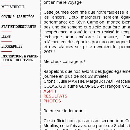
ont animé le voyage.
MÉDIATHÈQUE
Cette journée confirme que notre faiblesse la
les lancers. Deux marcheurs seraient égal
COVID19 - LES VIDÉOS
performance de Kévin Campion montre bien q
pas une plaisanterie et qu'elle peut être un a
STATISTIQUES DU SITE
inexpérience, a joué le jeu et réalisé le tem
technique pour améliorer la posture, fluid
LIENS
relâchement des épaules pour accompagner le 
et des séances sur piste devraient lui perm
BIOGRAPHIES
2017 !
INSCRIPTIONS À PARTIR
DU 1ER JUILLET 2026
Merci aux courageux !
Rappelons que nos avions des juges égalemen
journée en plus de nos 38 athlètes.
Citons : Julie MARTIN, Margaux FADI, Pascal
COLAS, Guillaume GEORGES et François VA
ASPTT
RESULTATS
PHOTOS
Retour sur le 1er tour :
C'est officiel nous passons au second tour. C
Moulins, cette fois avec une poule de 8 clubs 