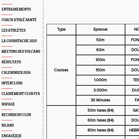
ENTRAINEMENTS
COACH ATHLÉ SANTÉ
Type
Epreuve
NO
LES ATHLÈTES
50m
FON
LA COURSTACHE 2025
60m
DOU
MEETING DES VOLCANS
100m
FON
RÉSULTATS
Courses
150m
DOU
CALENDRIER 2026
1.000m
TE
INTERCLUBS
3.000m
DUG
CLASSEMENT CLUB FFA
30 Minutes
FA
DOPAGE
50m haies (84)
GA
RECORDS DU CLUB
60m haies (84)
DOU
BILANS
80m haies (84)
HEBR
ENGAGÉ(E)S