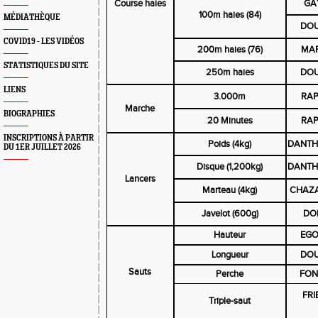
Course haies
GA
100m haies (84)
MÉDIATHÈQUE
DOU
COVID19 - LES VIDÉOS
200m haies (76)
MAR
STATISTIQUES DU SITE
250m haies
DOU
LIENS
3.000m
RAP
Marche
BIOGRAPHIES
20 Minutes
RAP
INSCRIPTIONS À PARTIR
Poids (4kg)
DANTH
DU 1ER JUILLET 2026
Disque (1,200kg)
DANTH
Lancers
Marteau (4kg)
CHAZA
Javelot (600g)
DO
Hauteur
EGO
Longueur
DOU
Sauts
Perche
FON
FRI
Triple-saut