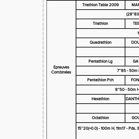
Triathlon Table 2009
MAR
(28''83
Triathlon
TE
Quadrathlon
DOU
Pentathlon Lg
GA
Epreuves
7''85 - 50m 
Combinées
Pentathlon Pch
FON
8''50 - 50m H
Hexathlon
DANTH
Octathlon
GOU
15''20(+0.0) - 100m H, 11m17 - Pds, 