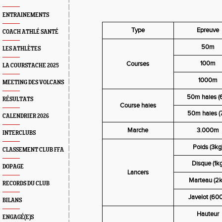
ENTRAINEMENTS
Type
Epreuve
COACH ATHLÉ SANTÉ
50m
LES ATHLÈTES
100m
Courses
LA COURSTACHE 2025
1000m
MEETING DES VOLCANS
50m haies (
RÉSULTATS
Course haies
50m haies (
CALENDRIER 2026
Marche
3.000m
INTERCLUBS
Poids (3kg
CLASSEMENT CLUB FFA
Disque (1kg
DOPAGE
Lancers
Marteau (2k
RECORDS DU CLUB
Javelot (60
BILANS
Hauteur
ENGAGÉ(E)S